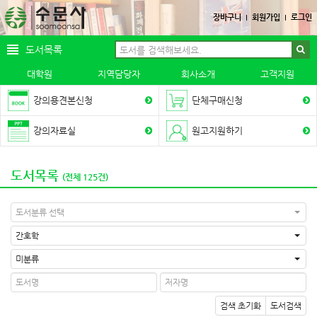
장바구니
회원가입
로그인
도서목록
대학원
지역담당자
회사소개
고객지원
강의용견본신청
단체구매신청
강의자료실
원고지원하기
도서목록
(전체 125건)
도서분류 선택
간호학
미분류
검색 초기화
도서검색