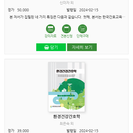
신미자 외
정가
50,000
발행일
2024-02-15
본 저서가 집필된 네 가지 특징은 다음과 같습니다. 첫째, 본서는 한국간호교육평가원에서 제시한 학습성과 중 간호관리학 교과목에서 반영하여 적용·학습할 수 있는 부분을 심도 있게 논의..
강의자료
견본신청
단체구매
담기
자세히 보기
환경건강간호학
최은숙 외
정가
39,000
발행일
2024-02-15