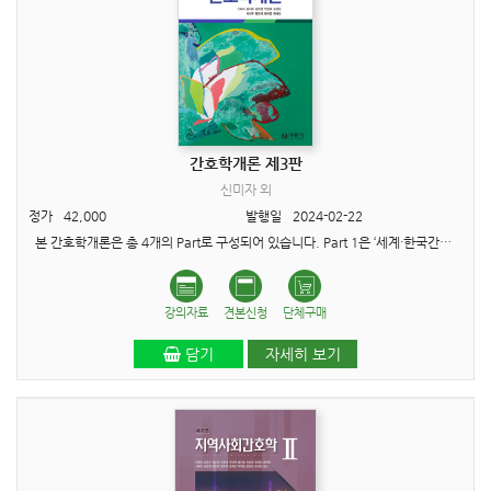
간호학개론 제3판
신미자 외
정가
42,000
발행일
2024-02-22
본 간호학개론은 총 4개의 Part로 구성되어 있습니다. Part 1은 ‘세계·한국간호의 역사’이며, Part 2는 ‘간호이론·철학’, Part 3은 ‘간호윤리&rsqu..
강의자료
견본신청
단체구매
담기
자세히 보기