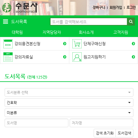
장바구니
회원가입
로그인
도서목록
대학원
지역담당자
회사소개
고객지원
강의용견본신청
단체구매신청
강의자료실
원고지원하기
도서목록
(전체 125건)
도서분류 선택
간호학
미분류
검색 초기화
도서검색