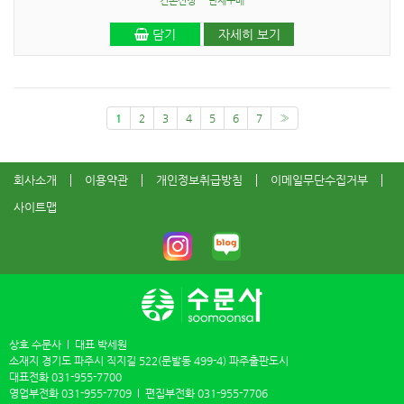
견본신청
단체구매
담기
자세히 보기
1
2
3
4
5
6
7
»
회사소개
이용약관
개인정보취급방침
이메일무단수집거부
사이트맵
상호 수문사
대표 박세원
소재지 경기도 파주시 직지길 522(문발동 499-4) 파주출판도시
대표전화
031-955-7700
영업부전화
031-955-7709
편집부전화
031-955-7706