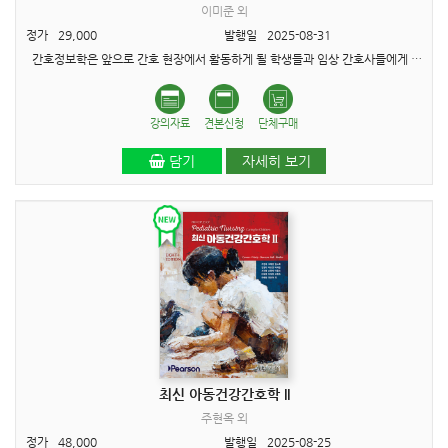
이미준 외
정가
29,000
발행일
2025-08-31
간호정보학은 앞으로 간호 현장에서 활동하게 될 학생들과 임상 간호사들에게 필수적으로 요구되는 핵심 역량입니다. 따라서 임상업무의 효율성과 정확성을 높이기 위해서는, 현장에서 활용되는 다..
강의자료
견본신청
단체구매
담기
자세히 보기
최신 아동건강간호학 II
주현옥 외
정가
48,000
발행일
2025-08-25