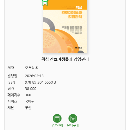
핵심 간호미생물과 감염관리
저자
주현정 외
발행일
2026-02-13
ISBN
978-89-304-5550-3
정가
38,000
페이지수
360
사이즈
국배판
제본
무선
견본신청
단체구매