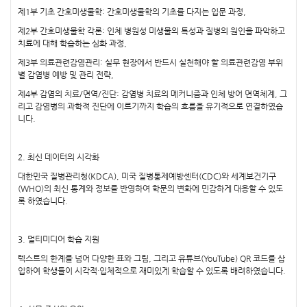
제1부 기초 간호미생물학: 간호미생물학의 기초를 다지는 입문 과정,
제2부 간호미생물학 각론: 인체 병원성 미생물의 특성과 질병의 원인을 파악하고
치료에 대해 학습하는 심화 과정,
제3부 의료관련감염관리: 실무 현장에서 반드시 실천해야 할 의료관련감염 부위
별 감염병 예방 및 관리 전략,
제4부 감염의 치료/면역/진단: 감염병 치료의 메커니즘과 인체 방어 면역체계, 그
리고 감염병의 과학적 진단에 이르기까지 학습의 흐름을 유기적으로 연결하였습
니다.
2. 최신 데이터의 시각화
대한민국 질병관리청(KDCA), 미국 질병통제예방센터(CDC)와 세계보건기구
(WHO)의 최신 통계와 정보를 반영하여 학문의 변화에 민감하게 대응할 수 있도
록 하였습니다.
3. 멀티미디어 학습 지원
텍스트의 한계를 넘어 다양한 표와 그림, 그리고 유튜브(YouTube) QR 코드를 삽
입하여 학생들이 시각적·입체적으로 재미있게 학습할 수 있도록 배려하였습니다.