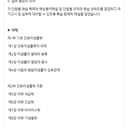
4. 실무 중심의 요약
각 단원별 학습 목표와 핵심용어해설 및 단원별 요약과 학습 성취도를 점검하고 국
가고시 및 실무에 대비할 수 있도록 복습 문제와 해설을 담았습니다.
▶ 차례
제1부 기초 간호미생물학
제1장 간호미생물학의 세계
제2장 미생물의 형태와 분류
제3장 미생물의 영양과 증식
제4장 사람과 병원미생물의 상호관계
제2부 간호미생물학 각론
제5장 의학 세균학
제6장 의학 진균학
제7장 의학 바이러스학
제8장 의학 기생충학