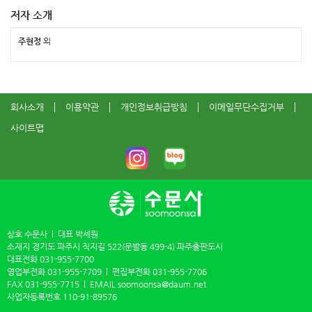
저자 소개
주현정
외
회사소개
이용약관
개인정보취급방침
이메일무단수집거부
사이트맵
상호 수문사
대표 박세원
소재지 경기도 파주시 직지길 522(문발동 499-4) 파주출판도시
대표전화
031-955-7700
영업부전화
031-955-7709
편집부전화
031-955-7706
FAX
031-955-7715
EMAIL
soomoonsa@daum.net
사업자등록번호
110-91-89576