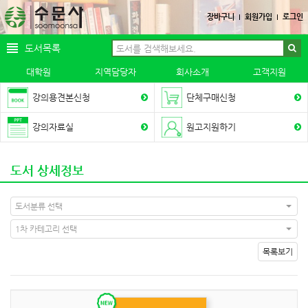
장바구니
회원가입
로그인
도서목록
대학원
지역담당자
회사소개
고객지원
강의용견본신청
단체구매신청
강의자료실
원고지원하기
도서 상세정보
도서분류 선택
1차 카테고리 선택
목록보기