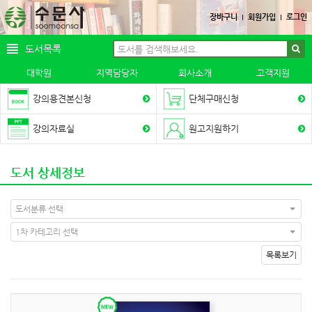
장바구니
회원가입
로그인
도서목록
대학원
지역담당자
회사소개
고객지원
강의용견본신청
단체구매신청
강의자료실
원고지원하기
도서 상세정보
도서분류 선택
1차 카테고리 선택
목록보기