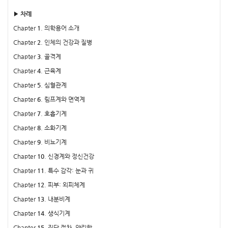
▶ 차례
Chapter
1
. 의학용어 소개
Chapter
2
. 인체의 건강과 질병
Chapter
3
. 골격계
Chapter
4
. 근육계
Chapter
5
. 심혈관계
Chapter
6
. 림프계와 면역계
Chapter
7
. 호흡기계
Chapter
8
. 소화기계
Chapter
9
. 비뇨기계
Chapter
10
. 신경계와 정신건강
Chapter
11
. 특수 감각: 눈과 귀
Chapter
12
. 피부: 외피체계
Chapter
13
. 내분비계
Chapter
14
. 생식기계
Chapter
15
. 진단 절차, 약리학