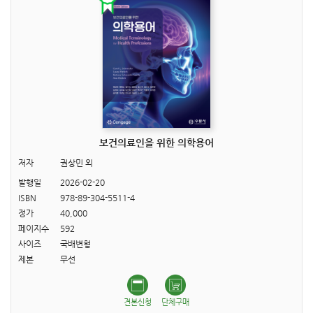
보건의료인을 위한 의학용어
저자
권상민 외
발행일
2026-02-20
ISBN
978-89-304-5511-4
정가
40,000
페이지수
592
사이즈
국배변형
제본
무선
견본신청
단체구매