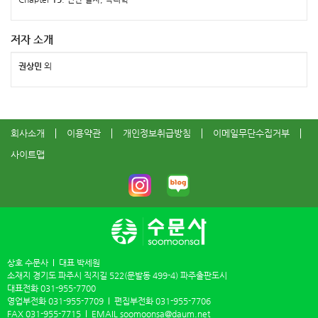
저자 소개
권상민
외
회사소개
이용약관
개인정보취급방침
이메일무단수집거부
사이트맵
상호 수문사
대표 박세원
소재지 경기도 파주시 직지길 522(문발동 499-4) 파주출판도시
대표전화
031-955-7700
영업부전화
031-955-7709
편집부전화
031-955-7706
FAX
031-955-7715
EMAIL
soomoonsa@daum.net