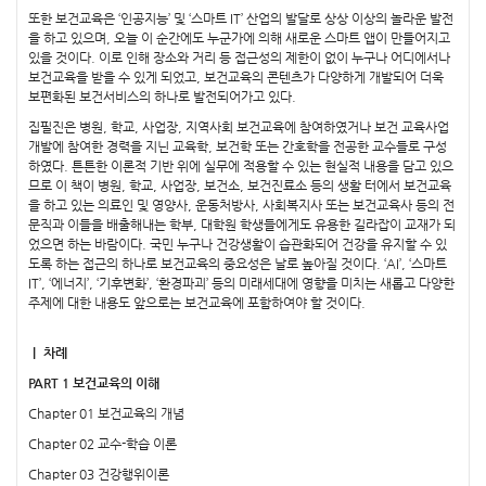
또한 보건교육은 ‘인공지능’ 및 ‘스마트 IT’ 산업의 발달로 상상 이상의 놀라운 발전
을 하고 있으며, 오늘 이 순간에도 누군가에 의해 새로운 스마트 앱이 만들어지고
있을 것이다. 이로 인해 장소와 거리 등 접근성의 제한이 없이 누구나 어디에서나
보건교육을 받을 수 있게 되었고, 보건교육의 콘텐츠가 다양하게 개발되어 더욱
보편화된 보건서비스의 하나로 발전되어가고 있다.
집필진은 병원, 학교, 사업장, 지역사회 보건교육에 참여하였거나 보건 교육사업
개발에 참여한 경력을 지닌 교육학, 보건학 또는 간호학을 전공한 교수들로 구성
하였다. 튼튼한 이론적 기반 위에 실무에 적용할 수 있는 현실적 내용을 담고 있으
므로 이 책이 병원, 학교, 사업장, 보건소, 보건진료소 등의 생활 터에서 보건교육
을 하고 있는 의료인 및 영양사, 운동처방사, 사회복지사 또는 보건교육사 등의 전
문직과 이들을 배출해내는 학부, 대학원 학생들에게도 유용한 길라잡이 교재가 되
었으면 하는 바람이다. 국민 누구나 건강생활이 습관화되어 건강을 유지할 수 있
도록 하는 접근의 하나로 보건교육의 중요성은 날로 높아질 것이다. ‘AI’, ‘스마트
IT’, ‘에너지’, ‘기후변화’, ‘환경파괴’ 등의 미래세대에 영향을 미치는 새롭고 다양한
주제에 대한 내용도 앞으로는 보건교육에 포함하여야 할 것이다.
｜ 차례
PART 1 보건교육의 이해
Chapter 01 보건교육의 개념
Chapter 02 교수-학습 이론
Chapter 03 건강행위이론