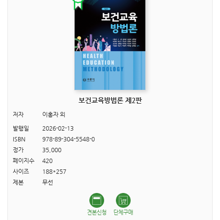
보건교육방법론 제2판
저자
이홍자 외
발행일
2026-02-13
ISBN
978-89-304-5548-0
정가
35,000
페이지수
420
사이즈
188*257
제본
무선
견본신청
단체구매