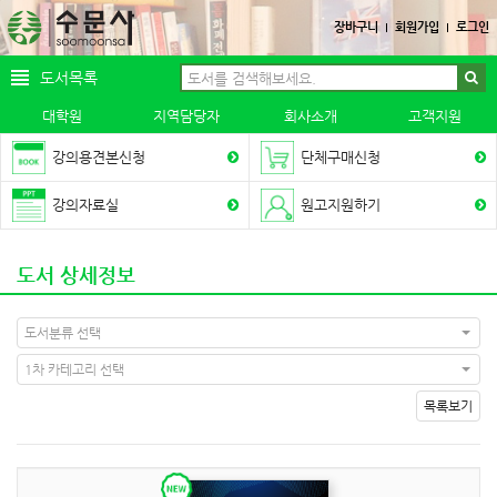
장바구니
회원가입
로그인
도서목록
대학원
지역담당자
회사소개
고객지원
강의용견본신청
단체구매신청
강의자료실
원고지원하기
도서 상세정보
도서분류 선택
1차 카테고리 선택
목록보기