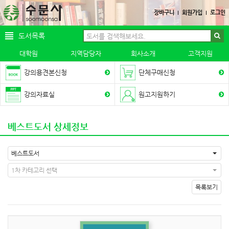
장바구니
회원가입
로그인
도서목록
대학원
지역담당자
회사소개
고객지원
강의용견본신청
단체구매신청
강의자료실
원고지원하기
베스트도서 상세정보
베스트도서
1차 카테고리 선택
목록보기