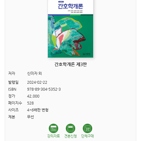
간호학개론 제3판
저자
신미자 외
발행일
2024-02-22
ISBN
978-89-304-5352-3
정가
42,000
페이지수
528
사이즈
4*6배판 변형
제본
무선
강의자료
견본신청
단체구매