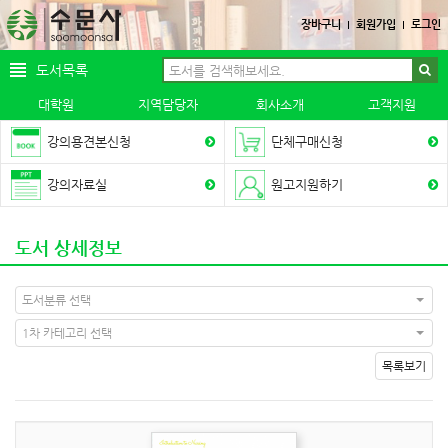
장바구니
회원가입
로그인
도서목록
대학원
지역담당자
회사소개
고객지원
강의용견본신청
단체구매신청
강의자료실
원고지원하기
도서 상세정보
도서분류 선택
1차 카테고리 선택
목록보기