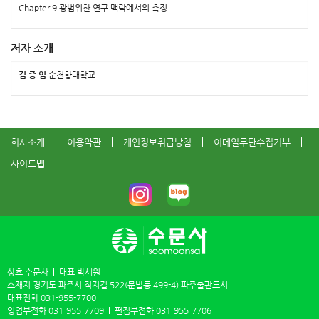
Chapter 9 광범위한 연구 맥락에서의 측정
저자 소개
김 증 임
순천향대학교
회사소개
이용약관
개인정보취급방침
이메일무단수집거부
사이트맵
상호 수문사
대표 박세원
소재지 경기도 파주시 직지길 522(문발동 499-4) 파주출판도시
대표전화
031-955-7700
영업부전화
031-955-7709
편집부전화
031-955-7706