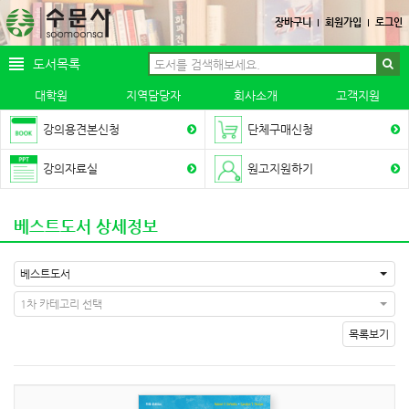
장바구니
회원가입
로그인
도서목록
대학원
지역담당자
회사소개
고객지원
강의용견본신청
단체구매신청
강의자료실
원고지원하기
베스트도서 상세정보
베스트도서
1차 카테고리 선택
목록보기