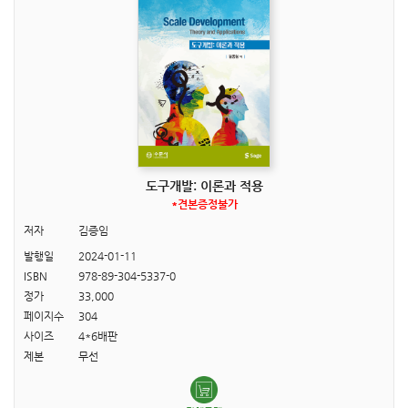
도구개발: 이론과 적용
*견본증정불가
저자
김증임
발행일
2024-01-11
ISBN
978-89-304-5337-0
정가
33,000
페이지수
304
사이즈
4*6배판
제본
무선