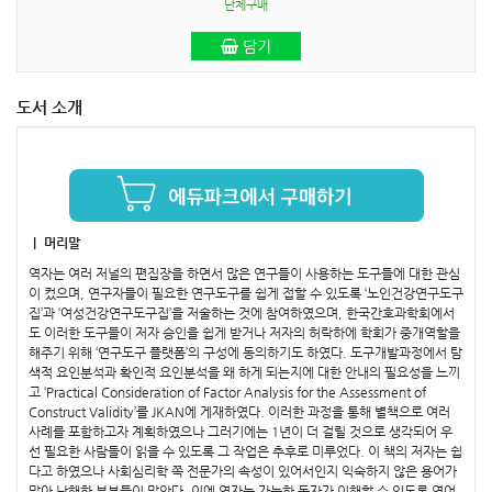
단체구매
담기
도서 소개
｜ 머리말
역자는 여러 저널의 편집장을 하면서 많은 연구들이 사용하는 도구들에 대한 관심
이 컸으며, 연구자들이 필요한 연구도구를 쉽게 접할 수 있도록 ‘노인건강연구도구
집’과 ‘여성건강연구도구집’을 저술하는 것에 참여하였으며, 한국간호과학회에서
도 이러한 도구들이 저자 승인을 쉽게 받거나 저자의 허락하에 학회가 중개역할을
해주기 위해 ‘연구도구 플랫폼’의 구성에 동의하기도 하였다. 도구개발과정에서 탐
색적 요인분석과 확인적 요인분석을 왜 하게 되는지에 대한 안내의 필요성을 느끼
고 ‘Practical Consideration of Factor Analysis for the Assessment of
Construct Validity’를 JKAN에 게재하였다. 이러한 과정을 통해 별책으로 여러
사례를 포함하고자 계획하였으나 그러기에는 1년이 더 걸릴 것으로 생각되어 우
선 필요한 사람들이 읽을 수 있도록 그 작업은 추후로 미루었다. 이 책의 저자는 쉽
다고 하였으나 사회심리학 쪽 전문가의 속성이 있어서인지 익숙하지 않은 용어가
많아 난해한 부분들이 많았다. 이에 역자는 가능한 독자가 이해할 수 있도록 영어