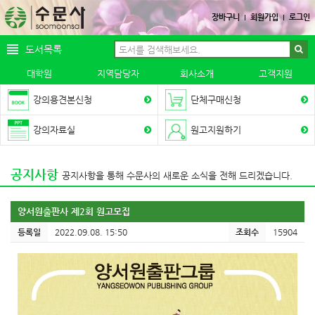
장바구니
회원가입
로그인
도서목록
대학원
지역담당자
회사소개
고객지원
강의용견본신청
단체구매신청
강의자료실
원고지원하기
공지사항
공지사항을 통해 수문사의 새로운 소식을 전해 드리겠습니다.
양서원출판사 제2회 원고모집
등록일
2022.09.08. 15:50
조회수
15904