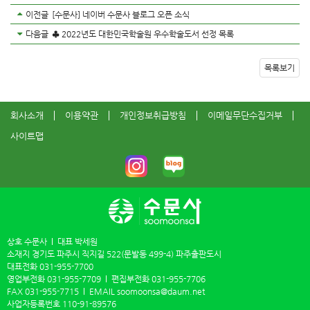
이전글
[수문사] 네이버 수문사 블로그 오픈 소식
다음글
♣ 2022년도 대한민국학술원 우수학술도서 선정 목록
목록보기
회사소개
이용약관
개인정보취급방침
이메일무단수집거부
사이트맵
상호 수문사
대표 박세원
소재지 경기도 파주시 직지길 522(문발동 499-4) 파주출판도시
대표전화
031-955-7700
영업부전화
031-955-7709
편집부전화
031-955-7706
FAX
031-955-7715
EMAIL
soomoonsa@daum.net
사업자등록번호
110-91-89576